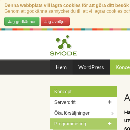
Denna webbplats vill lagra cookies för att göra ditt besök
Genom att godkänna samtycker du till att vi lagrar cookies oc
Jag godkänner
Jag avböjer
Hem
WordPress
Konce
Koncept
A
Serverdrift
Ha
Öka försäljningen
ut
Programmering
so