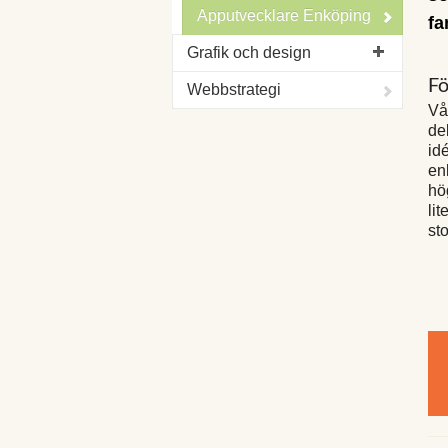
Apputvecklare Enköping
fa
Grafik och design
Fö
Webbstrategi
Vå
de
idé
enk
hö
lit
st