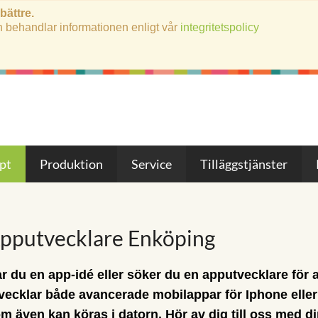
 bättre.
h behandlar informationen enligt vår
integritetspolicy
pt
Produktion
Service
Tilläggstjänster
pputvecklare Enköping
r du en app-idé eller söker du en apputvecklare för at
vecklar både avancerade mobilappar för Iphone elle
m även kan köras i datorn. Hör av dig till oss med di