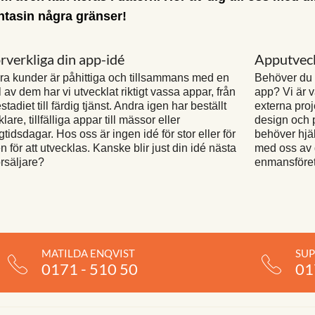
ntasin några gränser!
rverkliga din app-idé
Apputveck
ra kunder är påhittiga och tillsammans med en
Behöver du h
l av dem har vi utvecklat riktigt vassa appar, från
app? Vi är v
stadiet till färdig tjänst. Andra igen har beställt
externa proj
lare, tillfälliga appar till mässor eller
design och 
gtidsdagar. Hos oss är ingen idé för stor eller för
behöver hjäl
en för att utvecklas. Kanske blir just din idé nästa
med oss av d
orsäljare?
enmansföret
MATILDA ENQVIST
SU
0171 - 510 50
01