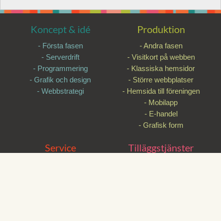
Koncept & idé
Produktion
- Första fasen
- Andra fasen
- Serverdrift
- Visitkort på webben
- Programmering
- Klassiska hemsidor
- Grafik och design
- Större webbplatser
- Webbstrategi
- Hemsida till föreningen
- Mobilapp
- E-handel
- Grafisk form
Service
Tilläggstjänster
- Tredje fasen
- Tilläggstjänster
- Webbredaktion
- Sociala medier
- Utbildning
- Google
- Tekniskt underhåll
- E-postutskick
- E-postkonto