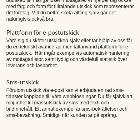
budskap till många tusen mottagare. Vi hjälper dig också
med färg och form för tilltalande utskick som representerar
ditt företag. Vill du hellre sköta allting själv går det
naturligtvis också bra.
Plattform för e-postutskick
Vare sig du sköter utskicken själv eller tar hjälp av oss får
du en tekniskt avancerad men lättanvänd plattform för e-
postutskick. Här ingår exempelvis automatisk hantering
av mottagarlistor, samt tydlig och värdefull statistik över
leverans och läsbarhet.
Sms-utskick
Förutom utskick via e-post kan vi erbjuda en rad sms-
tjänster kopplade till våra webblösningar. Du får självklart
möjlighet till massutskick av sms med text- och
bildinnehåll. Ett annat exempel är sms-bekräftelser och
sms-bevakning. Smidigt, när kunden är på språng.