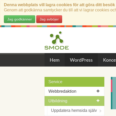
Denna webbplats vill lagra cookies för att göra ditt besök
Genom att godkänna samtycker du till att vi lagrar cookies oc
Jag godkänner
Jag avböjer
Hem
WordPress
Konce
Service
Webbredaktion
Utbildning
Uppdatera hemsida själv