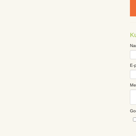
K
Na
E-
Me
Go