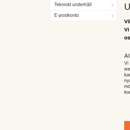
U
Tekniskt underhåll
E-postkonto
Vi
Vi
os
Al
Vi
we
ka
ny
mö
ko