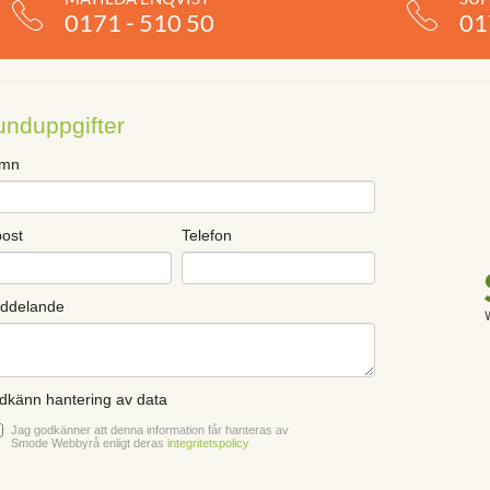
0171 - 510 50
01
unduppgifter
mn
post
Telefon
ddelande
dkänn hantering av data
Jag godkänner att denna information får hanteras av
Smode Webbyrå enligt deras
integritetspolicy