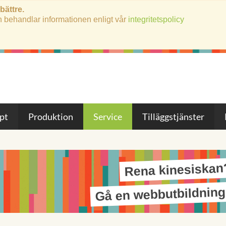
 bättre.
h behandlar informationen enligt vår
integritetspolicy
pt
Produktion
Service
Tilläggstjänster
Rena kinesiskan
Gå en webbutbildnin