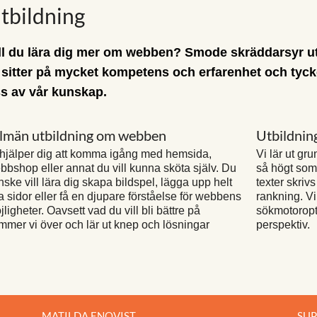
tbildning
ll du lära dig mer om webben? Smode skräddarsyr utb
 sitter på mycket kompetens och erfarenhet och tycker
s av vår kunskap.
lmän utbildning om webben
Utbildnin
 hjälper dig att komma igång med hemsida,
Vi lär ut gr
bbshop eller annat du vill kunna sköta själv. Du
så högt som 
nske vill lära dig skapa bildspel, lägga upp helt
texter skriv
a sidor eller få en djupare förståelse för webbens
rankning. Vi
jligheter. Oavsett vad du vill bli bättre på
sökmotoropt
mmer vi över och lär ut knep och lösningar
perspektiv.
MATILDA ENQVIST
SU