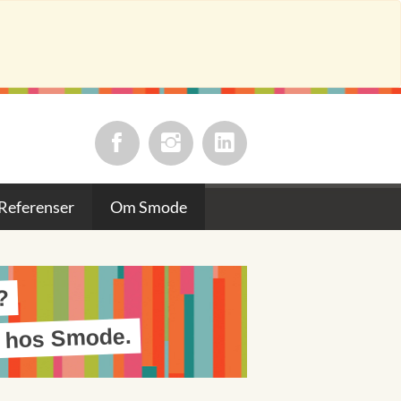
Referenser
Om Smode
?
g hos Smode.