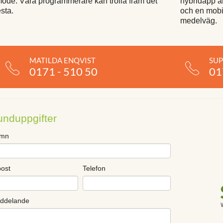
ode. Våra programmerare kan trolla fram det
hybridapp ä
sta.
och en mobil
medelväg.
MATILDA ENQVIST
SU
0171 - 510 50
01
unduppgifter
mn
post
Telefon
ddelande