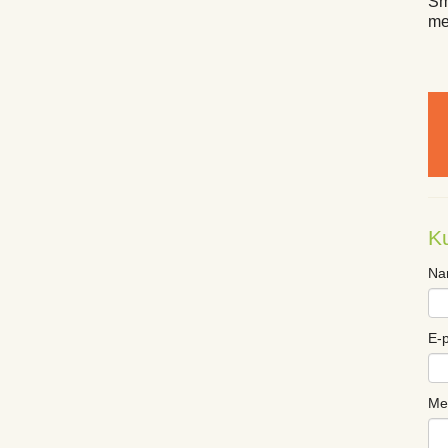
Sm
me
K
Na
E-
Me