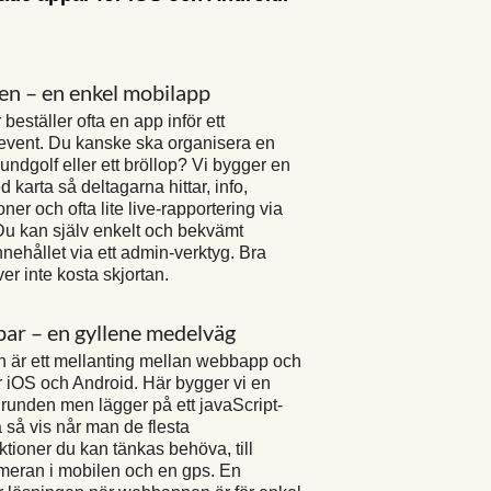
 – en enkel mobilapp
beställer ofta en app inför ett
ent. Du kanske ska organisera en
undgolf eller ett bröllop? Vi bygger en
d karta så deltagarna hittar, info,
ner och ofta lite live-rapportering via
u kan själv enkelt och bekvämt
nehållet via ett admin-verktyg. Bra
er inte kosta skjortan.
ar – en gyllene medelväg
 är ett mellanting mellan webbapp och
r iOS och Android. Här bygger vi en
runden men lägger på ett javaScript-
å så vis når man de flesta
tioner du kan tänkas behöva, till
eran i mobilen och en gps. En