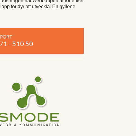
r lösningen när webbappen är för enkel
app för dyr att utveckla. En gyllene
PPORT
71 - 510 50