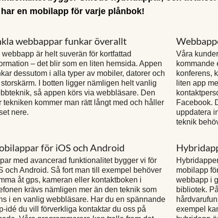
 har en mobilapp för varje plånbok!
kla webbappar funkar överallt
Webbappen
 webbapp är helt suverän för kortfattad
Våra kunder 
formation – det blir som en liten hemsida. Appen
kommande ev
nkar dessutom i alla typer av mobiler, datorer och
konferens, k
 storskärm. I botten ligger nämligen helt vanlig
liten app me
bbteknik, så appen körs via webbläsare. Den
kontaktperso
r tekniken kommer man rätt långt med och håller
Facebook. D
iset nere.
uppdatera in
teknik behöv
bilappar för iOS och Android
Hybridapp
par med avancerad funktionalitet bygger vi för
Hybridappen
S och Android. Så fort man till exempel behöver
mobilapp fö
mma åt gps, kameran eller kontaktboken i
webbapp i g
lefonen krävs nämligen mer än den teknik som
bibliotek. P
nns i en vanlig webbläsare. Har du en spännande
hårdvarufunk
p-idé du vill förverkliga kontaktar du oss på
exempel kam