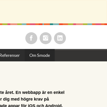
Referenser
Om Smode
ste året. En webbapp är en enkel
ör dig med högre krav på
ade appar för iOS och Android.