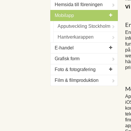
Hemsida till föreningen
Vi
Mobilapp
En
Apputveckling Stockholm
En
Hantverkarappen
in
fu
E-handel
på
we
Grafisk form
hä
pr
Foto & fotografering
Film & filmproduktion
Mo
Ap
iO
ko
te
fi
ap