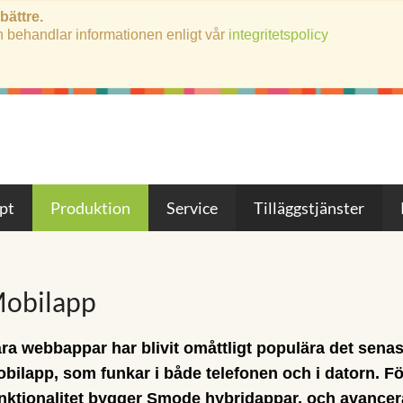
 bättre.
h behandlar informationen enligt vår
integritetspolicy
pt
Produktion
Service
Tilläggstjänster
obilapp
ra webbappar har blivit omåttligt populära det sena
bilapp, som funkar i både telefonen och i datorn. F
nktionalitet bygger Smode hybridappar, och avancer