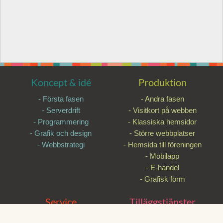
Koncept & idé
Produktion
- Första fasen
- Andra fasen
- Serverdrift
- Visitkort på webben
- Programmering
- Klassiska hemsidor
- Grafik och design
- Större webbplatser
- Webbstrategi
- Hemsida till föreningen
- Mobilapp
- E-handel
- Grafisk form
Service
Tilläggstjänster