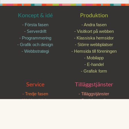
Koncept & idé
Produktion
- Första fasen
- Andra fasen
- Serverdrift
- Visitkort på webben
- Programmering
- Klassiska hemsidor
- Grafik och design
- Större webbplatser
- Webbstrategi
- Hemsida till föreningen
- Mobilapp
- E-handel
- Grafisk form
Service
Tilläggstjänster
- Tredje fasen
- Tilläggstjänster
- Webbredaktion
- Sociala medier
- Utbildning
- Google
- Tekniskt underhåll
- E-postutskick